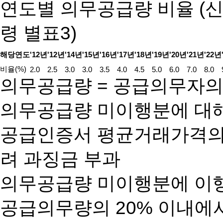
연도별 의무공급량 비율 (
령 별표3)
해당연도
'12년
'12년
'14년
'15년
'16년
'17년
'18년
'19년
'20년
'21년
'22년
비율(%)
2.0
2.5
3.0
3.0
3.5
4.0
4.5
5.0
6.0
7.0
8.0
의무공급량 = 공급의무자의
의무공급량 미이행분에 대
공급인증서 평균거래가격의 
려 과징금 부과
의무공급량 미이행분에 이
공급의무량의 20% 이내에서