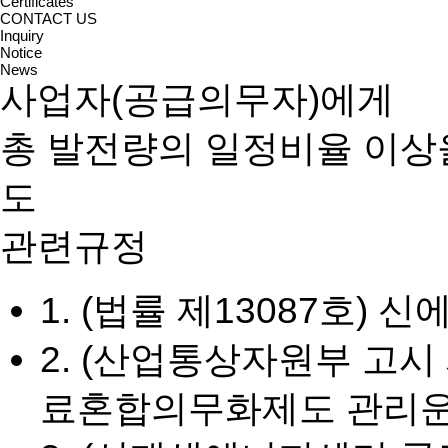
추진목적
Certificates
CONTACT US
Inquiry
일정규모(500MW) 이상의
Notice
News
사업자(공급의무자)에게
총 발전량의 일정비율 이상
도
관련규정
1. (법률 제13087호)
2. (산업통상자원부 고시
료혼합의무화제도 관리