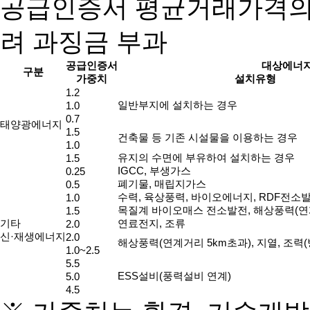
공급인증서 평균거래가격의 
려 과징금 부과
공급인증서
대상에너지
구분
가중치
설치유형
1.2
일반부지에 설치하는 경우
1.0
0.7
태양광에너지
1.5
건축물 등 기존 시설물을 이용하는 경우
1.0
유지의 수면에 부유하여 설치하는 경우
1.5
IGCC, 부생가스
0.25
폐기물, 매립지가스
0.5
수력, 육상풍력, 바이오에너지, RDF전소발
1.0
목질계 바이오매스 전소발전, 해상풍력(연계
1.5
기타
연료전지, 조류
2.0
신·재생에너지
2.0
해상풍력(연계거리 5km초과), 지열, 조력(
1.0~2.5
5.5
ESS설비(풍력설비 연계)
5.0
4.5