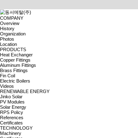
COMPANY
Overview
History
Organization
HOME > RENEWABLE ENE
Photos
Location
SOLAR ENERGY
PRODUCTS
Heat Exchanger
Copper Fittings
DONGSEOMETAL Co., Ltd. is t
Aluminum Fittings
Brass Fittings
JINKO SOLAR
|
PV Modules
|
Solar Energy
|
RPS Policy
|
Referenc
Fin Coil
RPS Policy
Electric Boilers
Videos
RENEWABLE ENERGY
RPS Policy
Jinko Solar
PV Modules
신·재생에너지 공급의무화(
Solar Energy
RPS Policy
References
Certificates
TECHNOLOGY
Machinery