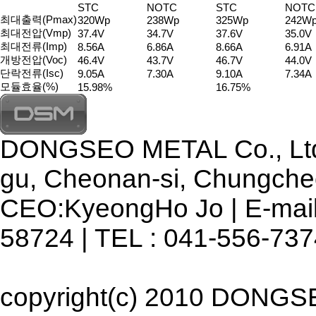
STC
NOTC
STC
NOTC
최대출력(Pmax)
320Wp
238Wp
325Wp
242W
최대전압(Vmp)
37.4V
34.7V
37.6V
35.0V
최대전류(Imp)
8.56A
6.86A
8.66A
6.91A
개방전압(Voc)
46.4V
43.7V
46.7V
44.0V
단락전류(Isc)
9.05A
7.30A
9.10A
7.34A
모듈효율(%)
15.98%
16.75%
DONGSEO METAL Co., Ltd. 
gu, Cheonan-si, Chungche
CEO:KyeongHo Jo | E-mail 
58724 | TEL : 041-556-737
copyright(c) 2010 DONGSEO