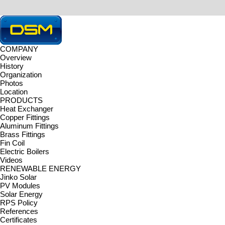
COMPANY
Overview
HOME > RENEWABLE ENE
History
Organization
SOLAR ENERGY
Photos
Location
PRODUCTS
DONGSEOMETAL Co., Ltd. is t
Heat Exchanger
Copper Fittings
JINKO SOLAR
|
PV Modules
|
Solar Energy
|
RPS Policy
|
Referenc
Aluminum Fittings
PV Modules
Brass Fittings
Fin Coil
Electric Boilers
PV Modules
Videos
RENEWABLE ENERGY
Jinko Solar
PV Modules
Solar Energy
RPS Policy
References
Certificates