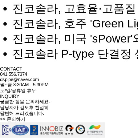
진코솔라, 고효율·고품질
진코솔라, 호주 'Green Li
진코솔라, 미국 'sPower'
진코솔라 P-type 단결정 
CONTACT
041.556.7374
dspipe@naver.com
월~금 8:30AM - 5:30PM
토/일/공휴일 휴무
INQUIRY
궁금한 점을 문의하세요.
담당자가 검토후 친절히
답변해 드리겠습니다.
>> 문의하기