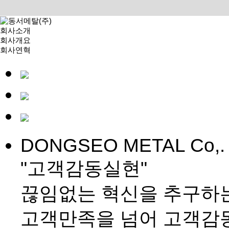
회사소개
회사개요
회사연혁
조직도
갤러리
찾아오시는 길
주요생산제품
열교환기
동관가공품
알루미늄가공품
황동가공품
핀코일
DONGSEO METAL Co,. 
전기보일러
제품동영상
"고객감동실현"
신재생에너지사업
JINKO SOLAR 소개
이글 시리즈 모듈
끊임없는 혁신을 추구하는
태양광발전
태양광발전사업
고객만족을 넘어 고객감동
납품 및 시공실적
모듈 인증서